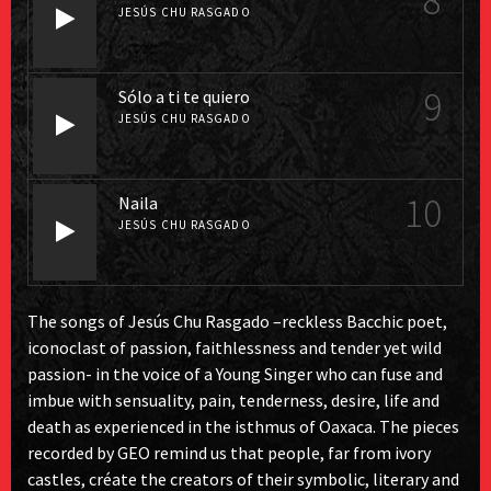
8
JESÚS CHU RASGADO
9
Sólo a ti te quiero
JESÚS CHU RASGADO
10
Naila
JESÚS CHU RASGADO
The songs of Jesús Chu Rasgado –reckless Bacchic poet,
iconoclast of passion, faithlessness and tender yet wild
passion- in the voice of a Young Singer who can fuse and
imbue with sensuality, pain, tenderness, desire, life and
death as experienced in the isthmus of Oaxaca. The pieces
recorded by GEO remind us that people, far from ivory
castles, créate the creators of their symbolic, literary and